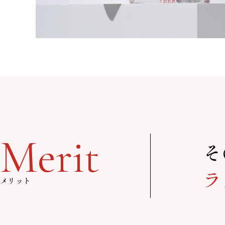
Merit
そ
ラ
メリット