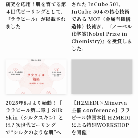
研究を応用！肌を育てる第
された InCube 501、
４世代ピーリングとして、
InCube 504 の核心技術
『ララピール』が掲載され
である MOF（金属有機構
ました
造体）技術が、『ノーベル
化学賞(Nobel Prize in
Chemistry)』を受賞しま
した。
2025年8月より始動！［
【H2MEDI×Minerva
ララピール第二章 ］Silk
主催 conference】ララ
Skin（シルクスキン）と
ピール韓国本社 H2MEDI
は？次世代ピーリング
による特別WORKSHOP
で“シルクのような肌”へ
を開催！