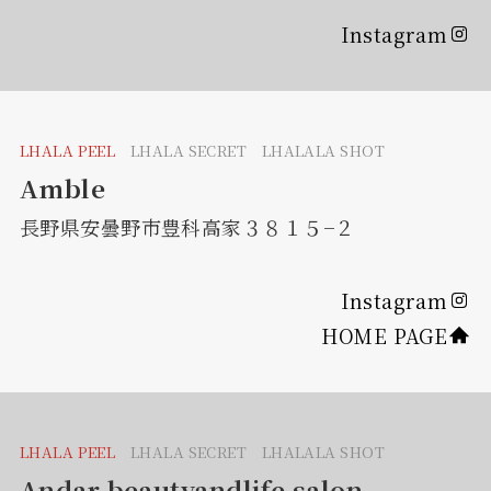
Instagram
LHALA PEEL
LHALA SECRET LHALALA SHOT
Amble
長野県安曇野市豊科高家３８１５−２
Instagram
HOME PAGE
LHALA PEEL
LHALA SECRET LHALALA SHOT
Andar beautyandlife salon