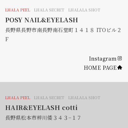
LHALA PEEL
LHALA SECRET LHALALA SHOT
POSY NAIL&EYELASH
長野県長野市南長野南石堂町１４１８ ITOビル２
F
Instagram
HOME PAGE
LHALA PEEL
LHALA SECRET LHALALA SHOT
HAIR&EYELASH cotti
長野県松本市梓川倭３４３−１７