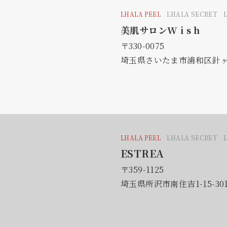
LHALA PEEL
LHALA SECRET 
美肌サロンW i s h
〒330-0075
埼玉県さいたま市浦和区針ヶ谷
LHALA PEEL
LHALA SECRET 
ESTREA
〒359-1125
埼玉県所沢市南住吉1-15-30