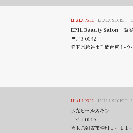
LHALA PEEL
LHALA SECRET 
EPIL Beauty Salon 越
〒343-0042
埼玉県越谷市千間台東１-９
LHALA PEEL
LHALA SECRET 
水光ピールスキン
〒351-0006
埼玉県朝霞市仲町１ー１１