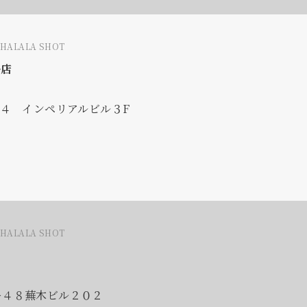
LHALALA SHOT
谷店
-４ インペリアルビル３F
LHALALA SHOT
ー４８蕪木ビル２０２