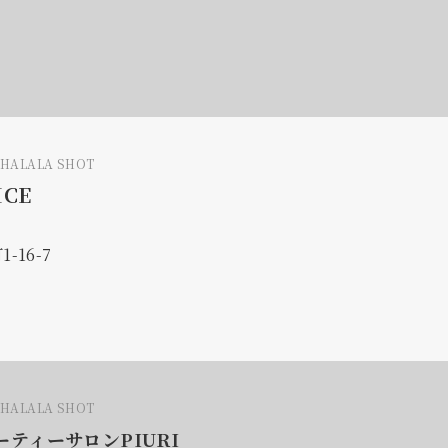
LHALALA SHOT
ICE
16-7
LHALALA SHOT
ティーサロンPIURI